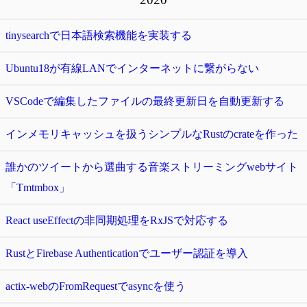
tinysearchで日本語検索機能を実装する
Ubuntu18が有線LANでインターネットに繋がらない
VSCodeで編集したファイルの最終更新日を自動更新する
インメモリキャッシュを扱うシンプルなRustのcrateを作った
誰かのツイートから選曲する音楽ストリーミングwebサイト
「Tmtmbox」
React useEffectの非同期処理をRxJSで対応する
RustとFirebase Authenticationでユーザー認証を導入
actix-webのFromRequestでasyncを使う