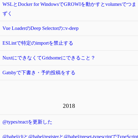
WSLとDocker for WindowsでGROWIを動かすとvolumesでつま
ずく
Vue LoaderのDeep Selectorの::v-deep
ESLintで特定のimportを禁止する
NuxtにできなくてGridsomeにできること？
Gatsbyで下書き・予約投稿をする
2018
@types/reactを更新した
@babel/cliと@babel/registerと@babel/preset-typescriptでTypeScript